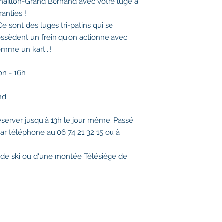
hinaillon-Grand Bornand avec votre luge à
GLISSE & AVENTUR
ranties !
Conditions météorolo
e sont des luges tri-patins qui se
équipe vous contact
avant le rdv.
ossèdent un frein qu'on actionne avec
Possibilité de rembo
omme un kart...!
notre équipe vous co
délais.
on - 16h
nd
erver jusqu'à 13h le jour même. Passé
par téléphone au 06 74 21 32 15 ou à
it de ski ou d'une montée Télésiège de