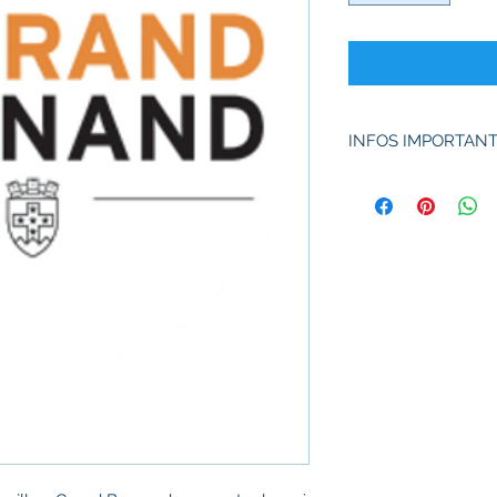
INFOS IMPORTAN
MATERIEL OBLIGATO
- Casque obligatoire
- Gants
- Chaussures de neig
- Forfait (ski ou 1 
MATERIEL FOURNI
- Luge Stiga
- Gilet fluorescent d
- Lampe frontale (si 
ACCESSIBILITE
: à p
ACCOMPAGNEMEN
peuvent participer s
CAS D'ANNULATION